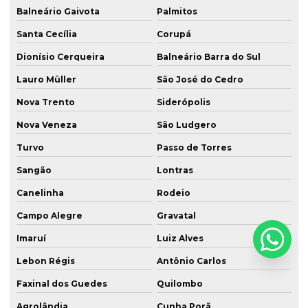
Balneário Gaivota
Palmitos
Santa Cecília
Corupá
Dionísio Cerqueira
Balneário Barra do Sul
Lauro Müller
São José do Cedro
Nova Trento
Siderópolis
Nova Veneza
São Ludgero
Turvo
Passo de Torres
Sangão
Lontras
Canelinha
Rodeio
Campo Alegre
Gravatal
Imaruí
Luiz Alves
Lebon Régis
Antônio Carlos
Faxinal dos Guedes
Quilombo
Agrolândia
Cunha Porã