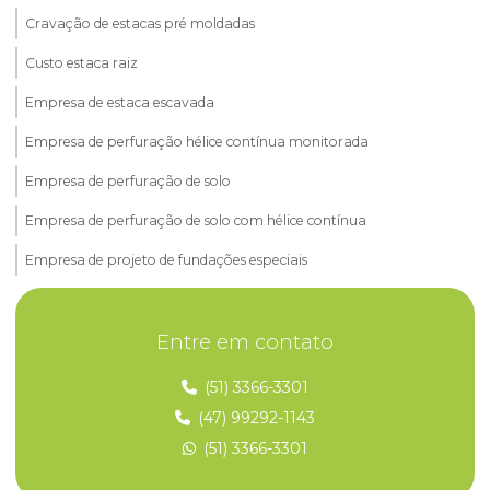
Cravação de estacas pré moldadas
Custo estaca raiz
Empresa de estaca escavada
Empresa de perfuração hélice contínua monitorada
Empresa de perfuração de solo
Empresa de perfuração de solo com hélice contínua
Empresa de projeto de fundações especiais
Empresa que faz perfuração hélice contínua monitorada
Entre em contato
Empresa de solo grampeado
Empresa de sondagem
(51) 3366-3301
(47) 99292-1143
Empresa de sondagem de solo
(51) 3366-3301
Empresas de estaca raiz