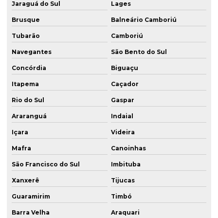
Jaraguá do Sul
Lages
Brusque
Balneário Camboriú
Tubarão
Camboriú
Navegantes
São Bento do Sul
Concórdia
Biguaçu
Itapema
Caçador
Rio do Sul
Gaspar
Araranguá
Indaial
Içara
Videira
Mafra
Canoinhas
São Francisco do Sul
Imbituba
Xanxerê
Tijucas
Guaramirim
Timbó
Barra Velha
Araquari