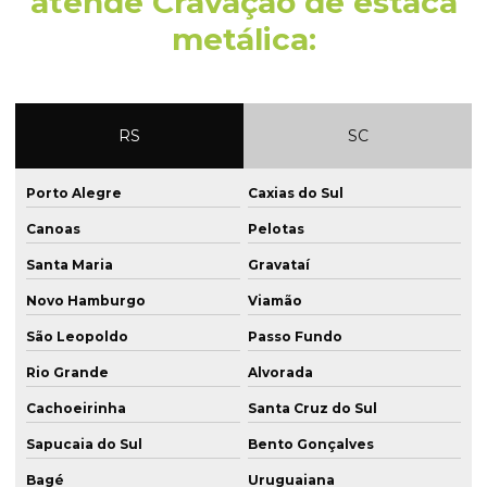
atende Cravação de estaca
Estaca hélice itapema
metálica:
Estaca hélice passo fundo
Estaca hélice perfuração
RS
SC
Estaca hélice porto alegre
Estaca hélice santa maria
Porto Alegre
Caxias do Sul
Estaca raiz com ar comprimido
Canoas
Pelotas
Estaca raiz argamassa
Santa Maria
Gravataí
Novo Hamburgo
Viamão
Estaca raiz encamisada
São Leopoldo
Passo Fundo
Estaca raiz em florianópolis
Rio Grande
Alvorada
Estaca raiz em gramado
Cachoeirinha
Santa Cruz do Sul
Estaca raiz inclinada
Sapucaia do Sul
Bento Gonçalves
Estaca raiz injetada
Bagé
Uruguaiana