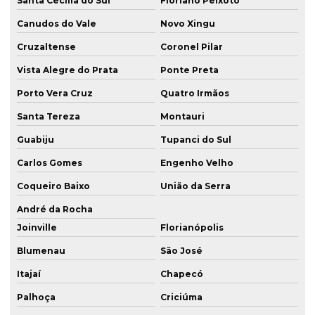
Santa Cecília do Sul
Floriano Peixoto
Canudos do Vale
Novo Xingu
Cruzaltense
Coronel Pilar
Vista Alegre do Prata
Ponte Preta
Porto Vera Cruz
Quatro Irmãos
Santa Tereza
Montauri
Guabiju
Tupanci do Sul
Carlos Gomes
Engenho Velho
Coqueiro Baixo
União da Serra
André da Rocha
Joinville
Florianópolis
Blumenau
São José
Itajaí
Chapecó
Palhoça
Criciúma