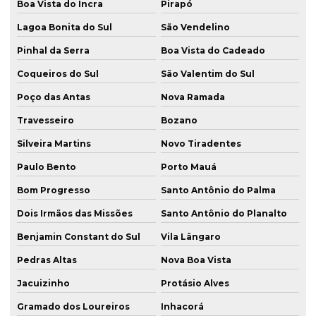
Boa Vista do Incra
Pirapó
Lagoa Bonita do Sul
São Vendelino
Pinhal da Serra
Boa Vista do Cadeado
Coqueiros do Sul
São Valentim do Sul
Poço das Antas
Nova Ramada
Travesseiro
Bozano
Silveira Martins
Novo Tiradentes
Paulo Bento
Porto Mauá
Bom Progresso
Santo Antônio do Palma
Dois Irmãos das Missões
Santo Antônio do Planalto
Benjamin Constant do Sul
Vila Lângaro
Pedras Altas
Nova Boa Vista
Jacuizinho
Protásio Alves
Gramado dos Loureiros
Inhacorá