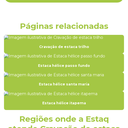
Empresas de fundações
Empresas de fundações especiais
Empresas de fundações e geotecnia
Páginas relacionadas
Empresas de projeto de fundações
Empresas de sondagem a percussão
Cravação de estaca trilho
Empresas de sondagem rotativa
Engenharia de fundações
Estaca hélice passo fundo
Engenharia de solos e fundações
Estaca escavada fundação
Estaca hélice santa maria
Estaca escavada para fundação rs
Estaca hélice itapema
Estaca hélice contínua
Estaca hélice contínua monitorada
Regiões onde a Estaq
Estaca helice continua santa catarina