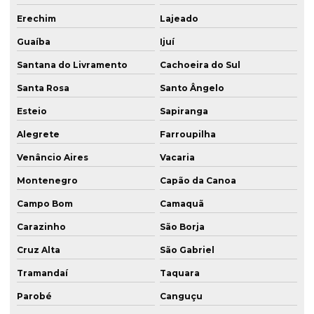
Estaca raiz em itapema
Erechim
Lajeado
Estaca raiz em passo fundo
Guaíba
Ijuí
Estaca raiz em porto alegre
Santana do Livramento
Cachoeira do Sul
Estaca raiz rio grande do sul
Santa Rosa
Santo Ângelo
Estaca raiz em rocha
Esteio
Sapiranga
Estaca raiz em santa catarina
Alegrete
Farroupilha
Venâncio Aires
Vacaria
Estaca raiz em santa maria
Montenegro
Capão da Canoa
Estacas cravadas
Campo Bom
Camaquã
Estacas para fundações
Carazinho
São Borja
Estacas para reforço de fundação
Cruz Alta
São Gabriel
Execução de estaca escavada
Tramandaí
Taquara
Execução estaca hélice
Parobé
Canguçu
Execução estaca hélice contínua