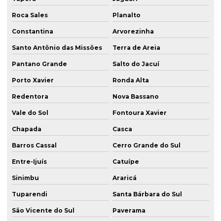
Sondagem mista e rotativa
Roca Sales
Planalto
Sondagem em porto alegre
Constantina
Arvorezinha
Sondagem rotativa para análise de solo rs
Santo Antônio das Missões
Terra de Areia
Sondagem rotativa em rocha
Pantano Grande
Salto do Jacuí
Sondagem de solo a percussão
Porto Xavier
Ronda Alta
Sondagem de solo porto alegre
Redentora
Nova Bassano
Sondagem spt porto alegre
Vale do Sol
Fontoura Xavier
Sondagem de terreno para construção
Chapada
Casca
Tirantes em florianópolis
Barros Cassal
Cerro Grande do Sul
Tirantes em itapema
Entre-Ijuís
Catuípe
Sinimbu
Araricá
Tirantes em passo fundo
Tuparendi
Santa Bárbara do Sul
Tirantes em porto alegre
São Vicente do Sul
Paverama
Tirantes em santa maria