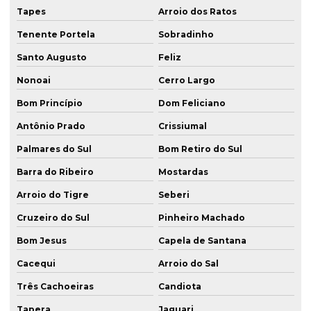
Tapes
Arroio dos Ratos
Perfuração de estaca raiz
Tenente Portela
Sobradinho
Perfuração estacas
Santo Augusto
Feliz
Perfuração de fundação
Nonoai
Cerro Largo
Perfuratriz de estaca raiz
Bom Princípio
Dom Feliciano
Projeto de fundação
Antônio Prado
Crissiumal
Serviço de estaca raiz rs
Palmares do Sul
Bom Retiro do Sul
Serviço de estaca raiz sc
Barra do Ribeiro
Mostardas
Serviço de fundação
Arroio do Tigre
Seberi
Solo grampeado execução
Cruzeiro do Sul
Pinheiro Machado
Solução em parede diafragma rs
Bom Jesus
Capela de Santana
Solução em parede diafragma sc
Cacequi
Arroio do Sal
Três Cachoeiras
Candiota
Sondagem mista
Tapera
Jaguari