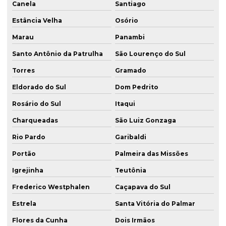
Canela
Santiago
Execução de estaca raiz
Estância Velha
Osório
Execução de fundações
Marau
Panambi
Execução de solo grampeado
Santo Antônio da Patrulha
São Lourenço do Sul
Fundação acima de 40 metros sc
Torres
Gramado
Eldorado do Sul
Dom Pedrito
Fundação de estaca escavada
Rosário do Sul
Itaqui
Fundação de estaca hélice
Charqueadas
São Luiz Gonzaga
Fundação de estaca hélice contínua
Rio Pardo
Garibaldi
Fundação estaca raiz
Portão
Palmeira das Missões
Fundação com estaca para terreno rochoso rs
Igrejinha
Teutônia
Fundação com estaca para terreno rochoso sc
Frederico Westphalen
Caçapava do Sul
Fundação com estacas de concreto
Estrela
Santa Vitória do Palmar
Fundação hélice contínua
Flores da Cunha
Dois Irmãos