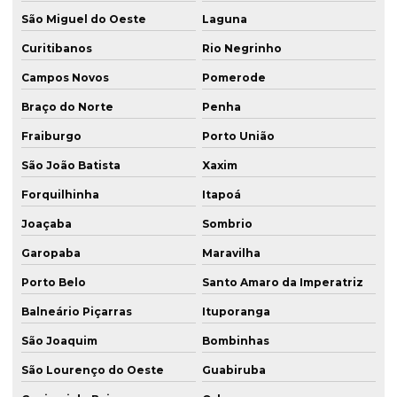
São Miguel do Oeste
Laguna
Curitibanos
Rio Negrinho
Campos Novos
Pomerode
Braço do Norte
Penha
Fraiburgo
Porto União
São João Batista
Xaxim
Forquilhinha
Itapoá
Joaçaba
Sombrio
Garopaba
Maravilha
Porto Belo
Santo Amaro da Imperatriz
Balneário Piçarras
Ituporanga
São Joaquim
Bombinhas
São Lourenço do Oeste
Guabiruba