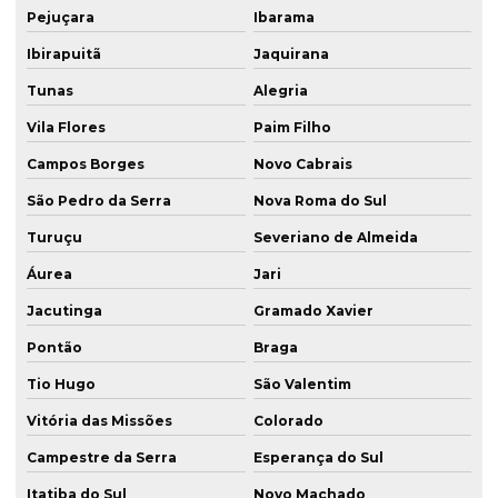
Pejuçara
Ibarama
Ibirapuitã
Jaquirana
Tunas
Alegria
Vila Flores
Paim Filho
Campos Borges
Novo Cabrais
São Pedro da Serra
Nova Roma do Sul
Turuçu
Severiano de Almeida
Áurea
Jari
Jacutinga
Gramado Xavier
Pontão
Braga
Tio Hugo
São Valentim
Vitória das Missões
Colorado
Campestre da Serra
Esperança do Sul
Itatiba do Sul
Novo Machado