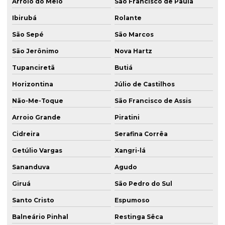
Arroio do Meio
São Francisco de Paula
Hélice segmentada no rs
Ibirubá
Rolante
São Sepé
São Marcos
Instalação de tirante em fundação rs
São Jerônimo
Nova Hartz
Instalação de tirante em fundação sc
Tupanciretã
Butiá
Máquina ek300 para fundação sc
Horizontina
Júlio de Castilhos
Parede de diafragma em florianópolis
Não-Me-Toque
São Francisco de Assis
Parede diafragma para fundação rs
Arroio Grande
Piratini
Parede diafragma para fundação sc
Cidreira
Serafina Corrêa
Parede de diafragma em itapema
Getúlio Vargas
Xangri-lá
Parede de diafragma em passo fundo
Sananduva
Agudo
Parede de diafragma em porto alegre
Giruá
São Pedro do Sul
Parede de diafragma em santa maria
Santo Cristo
Espumoso
Perfuração de estaca hélice contínua
Balneário Pinhal
Restinga Sêca