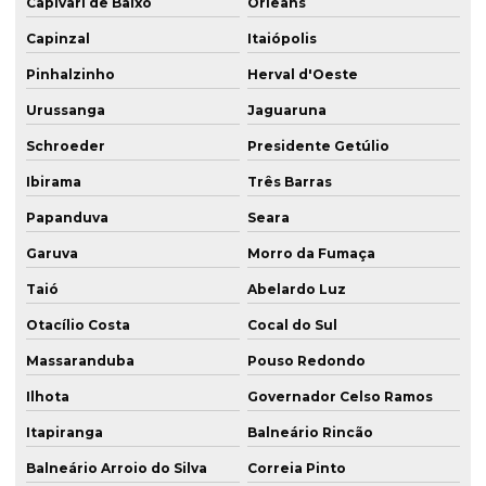
Capivari de Baixo
Orleans
Capinzal
Itaiópolis
Pinhalzinho
Herval d'Oeste
Urussanga
Jaguaruna
Schroeder
Presidente Getúlio
Ibirama
Três Barras
Papanduva
Seara
Garuva
Morro da Fumaça
Taió
Abelardo Luz
Otacílio Costa
Cocal do Sul
Massaranduba
Pouso Redondo
Ilhota
Governador Celso Ramos
Itapiranga
Balneário Rincão
Balneário Arroio do Silva
Correia Pinto