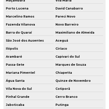
Maçambará
Vila Maria
Porto Lucena
David Canabarro
Marcelino Ramos
Pareci Novo
Fazenda Vilanova
Novo Barreiro
Barra do Quaraí
Maximiliano de Almeida
São José dos Ausentes
Aceguá
Ilópolis
Ciríaco
Arambaré
Capivari do Sul
Passa-Sete
Marques de Souza
Mariana Pimentel
Chiapetta
Água Santa
Quinze de Novembro
Vila Nova do Sul
Cotiporã
Pinhal Grande
Cerro Branco
Jaboticaba
Putinga