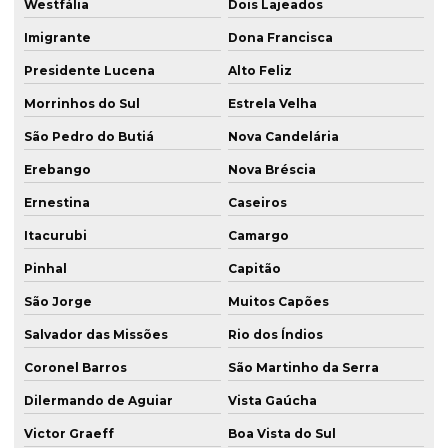
Westfália
Dois Lajeados
Imigrante
Dona Francisca
Presidente Lucena
Alto Feliz
Morrinhos do Sul
Estrela Velha
São Pedro do Butiá
Nova Candelária
Erebango
Nova Bréscia
Ernestina
Caseiros
Itacurubi
Camargo
Pinhal
Capitão
São Jorge
Muitos Capões
Salvador das Missões
Rio dos Índios
Coronel Barros
São Martinho da Serra
Dilermando de Aguiar
Vista Gaúcha
Victor Graeff
Boa Vista do Sul