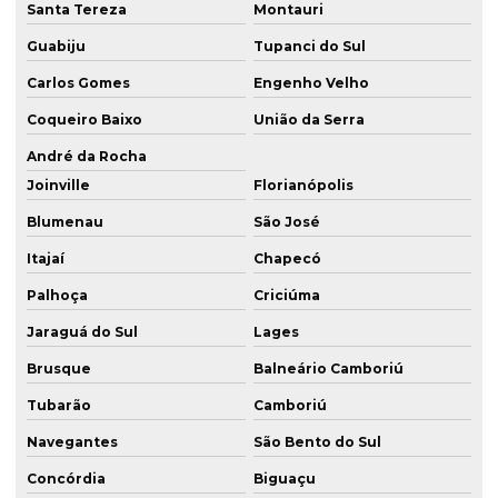
Santa Tereza
Montauri
Guabiju
Tupanci do Sul
Carlos Gomes
Engenho Velho
Coqueiro Baixo
União da Serra
André da Rocha
Joinville
Florianópolis
Blumenau
São José
Itajaí
Chapecó
Palhoça
Criciúma
Jaraguá do Sul
Lages
Brusque
Balneário Camboriú
Tubarão
Camboriú
Navegantes
São Bento do Sul
Concórdia
Biguaçu