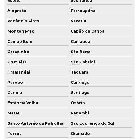
Esteio
Sapiranga
Estaca raiz em santa maria
Alegrete
Farroupilha
Venâncio Aires
Vacaria
Estacas cravadas
Montenegro
Capão da Canoa
Estacas para fundações
Campo Bom
Camaquã
Estacas para reforço de fundação
Carazinho
São Borja
Execução de estaca escavada
Cruz Alta
São Gabriel
Execução estaca hélice
Tramandaí
Taquara
Execução estaca hélice contínua
Parobé
Canguçu
Execução de estaca raiz
Canela
Santiago
Execução de fundações
Estância Velha
Osório
Execução de solo grampeado
Marau
Panambi
Fundação acima de 40 metros sc
Santo Antônio da Patrulha
São Lourenço do Sul
Fundação de estaca escavada
Torres
Gramado