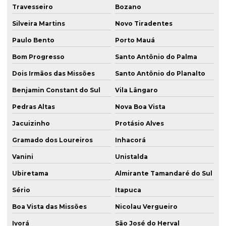
Travesseiro
Bozano
Silveira Martins
Novo Tiradentes
Paulo Bento
Porto Mauá
Bom Progresso
Santo Antônio do Palma
Dois Irmãos das Missões
Santo Antônio do Planalto
Benjamin Constant do Sul
Vila Lângaro
Pedras Altas
Nova Boa Vista
Jacuizinho
Protásio Alves
Gramado dos Loureiros
Inhacorá
Vanini
Unistalda
Ubiretama
Almirante Tamandaré do Sul
Sério
Itapuca
Boa Vista das Missões
Nicolau Vergueiro
Ivorá
São José do Herval