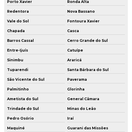
Porto Xavier
Ronda Alta
Sondagem spt porto alegre
Redentora
Nova Bassano
Sondagem de terreno para construção
Vale do Sol
Fontoura Xavier
Tirantes em florianópolis
Chapada
Casca
Tirantes em itapema
Barros Cassal
Cerro Grande do Sul
Tirantes em passo fundo
Entre-Ijuís
Catuípe
Sinimbu
Araricá
Tirantes em porto alegre
Tuparendi
Santa Bárbara do Sul
Tirantes em santa maria
São Vicente do Sul
Paverama
Palmitinho
Glorinha
Ametista do Sul
General Câmara
Trindade do Sul
Minas do Leão
Pedro Osório
Iraí
Maquiné
Guarani das Missões