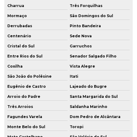
Charrua
Três Forquilhas
Mormaço
São Domingos do Sul
Derrubadas
Pinto Bandeira
Centenário
Sede Nova
Cristal do Sul
Garruchos
Entre Rios do Sul
Senador Salgado Filho
Coxilha
Vista Alegre
São João do Polêsine
Itati
Eugênio de Castro
Lajeado do Bugre
Arroio do Padre
Santa Margarida do Sul
Três Arroios
Saldanha Marinho
Fagundes Varela
Dom Pedro de Alcântara
Monte Belo do Sul
Toropi
Mato Castelhano
São Valério do Sul