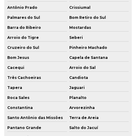
Serviço de estaca raiz rs
Antônio Prado
Crissiumal
Serviço de estaca raiz sc
Palmares do Sul
Bom Retiro do Sul
Serviço de fundação
Barra do Ribeiro
Mostardas
Solo grampeado execução
Arroio do Tigre
Seberi
Solução em parede diafragma rs
Cruzeiro do Sul
Pinheiro Machado
Solução em parede diafragma sc
Bom Jesus
Capela de Santana
Sondagem mista
Cacequi
Arroio do Sal
Três Cachoeiras
Candiota
Sondagem mista e rotativa
Tapera
Jaguari
Sondagem em porto alegre
Roca Sales
Planalto
Sondagem rotativa para análise de solo rs
Constantina
Arvorezinha
Sondagem rotativa em rocha
Santo Antônio das Missões
Terra de Areia
Sondagem de solo a percussão
Pantano Grande
Salto do Jacuí
Sondagem de solo porto alegre