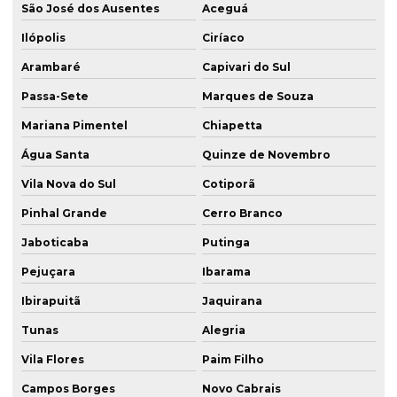
São José dos Ausentes
Aceguá
Ilópolis
Ciríaco
Arambaré
Capivari do Sul
Passa-Sete
Marques de Souza
Mariana Pimentel
Chiapetta
Água Santa
Quinze de Novembro
Vila Nova do Sul
Cotiporã
Pinhal Grande
Cerro Branco
Jaboticaba
Putinga
Pejuçara
Ibarama
Ibirapuitã
Jaquirana
Tunas
Alegria
Vila Flores
Paim Filho
Campos Borges
Novo Cabrais