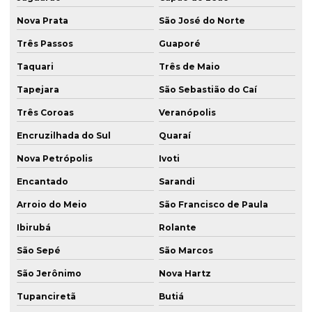
Fundação profunda
Nova Prata
São José do Norte
Fundações engenharia civil
Três Passos
Guaporé
Fundações especiais
Taquari
Três de Maio
Fundações profundas estacas
Tapejara
São Sebastião do Caí
Geotecnia e fundações
Três Coroas
Veranópolis
Hélice contínua monitorada
Encruzilhada do Sul
Quaraí
Hélice contínua monitorada para obra rs
Nova Petrópolis
Ivoti
Hélice contínua monitorada para obra sc
Encantado
Sarandi
Hélice segmentada no rs
Arroio do Meio
São Francisco de Paula
Instalação de tirante em fundação rs
Ibirubá
Rolante
São Sepé
São Marcos
Instalação de tirante em fundação sc
São Jerônimo
Nova Hartz
Máquina ek300 para fundação sc
Tupanciretã
Butiá
Parede de diafragma em florianópolis