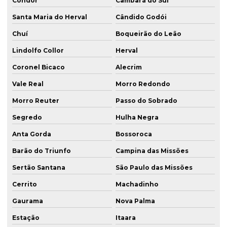
Condor
Cambará do Sul
Santa Maria do Herval
Cândido Godói
Chuí
Boqueirão do Leão
Lindolfo Collor
Herval
Coronel Bicaco
Alecrim
Vale Real
Morro Redondo
Morro Reuter
Passo do Sobrado
Segredo
Hulha Negra
Anta Gorda
Bossoroca
Barão do Triunfo
Campina das Missões
Sertão Santana
São Paulo das Missões
Cerrito
Machadinho
Gaurama
Nova Palma
Estação
Itaara