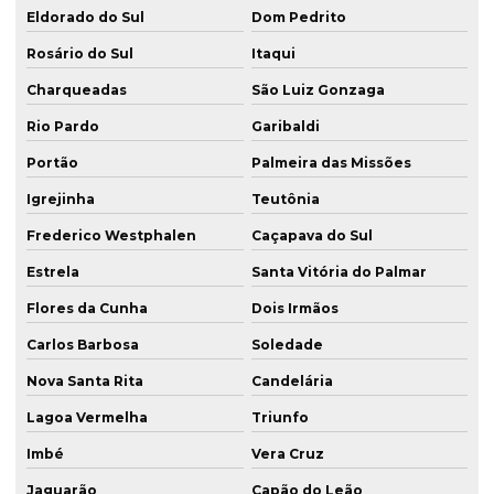
Eldorado do Sul
Dom Pedrito
Fundação de estaca hélice
Rosário do Sul
Itaqui
Fundação de estaca hélice contínua
Charqueadas
São Luiz Gonzaga
Fundação estaca raiz
Rio Pardo
Garibaldi
Fundação com estaca para terreno rochoso rs
Portão
Palmeira das Missões
Fundação com estaca para terreno rochoso sc
Igrejinha
Teutônia
Fundação com estacas de concreto
Frederico Westphalen
Caçapava do Sul
Fundação hélice contínua
Estrela
Santa Vitória do Palmar
Fundação com hélice contínua rs
Flores da Cunha
Dois Irmãos
Fundação com hélice contínua sc
Carlos Barbosa
Soledade
Fundação para obra pesada rs
Nova Santa Rita
Candelária
Fundação para ponte rs
Lagoa Vermelha
Triunfo
Imbé
Vera Cruz
Fundação para ponte sc
Jaguarão
Capão do Leão