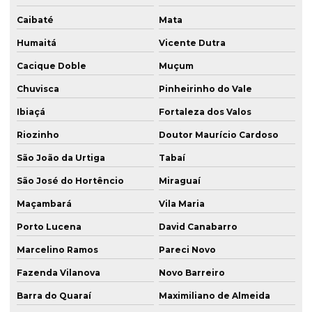
Caibaté
Mata
Humaitá
Vicente Dutra
Cacique Doble
Muçum
Chuvisca
Pinheirinho do Vale
Ibiaçá
Fortaleza dos Valos
Riozinho
Doutor Maurício Cardoso
São João da Urtiga
Tabaí
São José do Hortêncio
Miraguaí
Maçambará
Vila Maria
Porto Lucena
David Canabarro
Marcelino Ramos
Pareci Novo
Fazenda Vilanova
Novo Barreiro
Barra do Quaraí
Maximiliano de Almeida