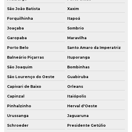
São João Batista
Xaxim
Forquilhinha
Itapoá
Joaçaba
Sombrio
Garopaba
Maravilha
Porto Belo
Santo Amaro da Imperatriz
Balneário Piçarras
Ituporanga
São Joaquim
Bombinhas
São Lourenço do Oeste
Guabiruba
Capivari de Baixo
Orleans
Capinzal
Itaiópolis
Pinhalzinho
Herval d'Oeste
Urussanga
Jaguaruna
Schroeder
Presidente Getúlio