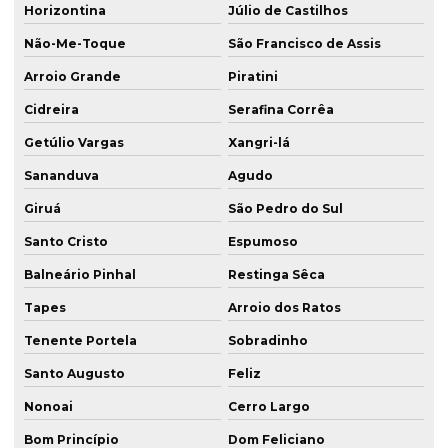
Horizontina
Júlio de Castilhos
Parede diafragma para fundação rs
Não-Me-Toque
São Francisco de Assis
Parede diafragma para fundação sc
Arroio Grande
Piratini
Parede de diafragma em itapema
Cidreira
Serafina Corrêa
Parede de diafragma em passo fundo
Getúlio Vargas
Xangri-lá
Parede de diafragma em porto alegre
Sananduva
Agudo
Parede de diafragma em santa maria
Giruá
São Pedro do Sul
Perfuração de estaca hélice contínua
Santo Cristo
Espumoso
Perfuração de estaca raiz
Balneário Pinhal
Restinga Sêca
Tapes
Arroio dos Ratos
Perfuração estacas
Tenente Portela
Sobradinho
Perfuração de fundação
Santo Augusto
Feliz
Perfuratriz de estaca raiz
Nonoai
Cerro Largo
Projeto de fundação
Bom Princípio
Dom Feliciano