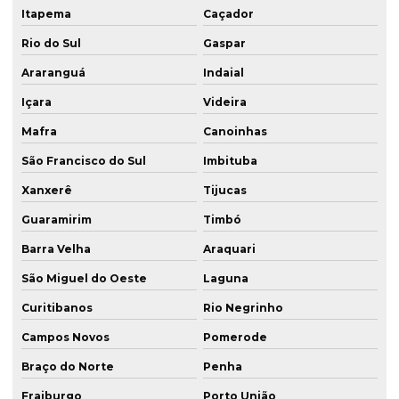
Itapema
Caçador
Rio do Sul
Gaspar
Araranguá
Indaial
Içara
Videira
Mafra
Canoinhas
São Francisco do Sul
Imbituba
Xanxerê
Tijucas
Guaramirim
Timbó
Barra Velha
Araquari
São Miguel do Oeste
Laguna
Curitibanos
Rio Negrinho
Campos Novos
Pomerode
Braço do Norte
Penha
Fraiburgo
Porto União