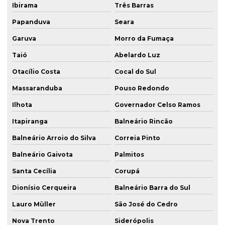
Ibirama
Três Barras
Papanduva
Seara
Garuva
Morro da Fumaça
Taió
Abelardo Luz
Otacílio Costa
Cocal do Sul
Massaranduba
Pouso Redondo
Ilhota
Governador Celso Ramos
Itapiranga
Balneário Rincão
Balneário Arroio do Silva
Correia Pinto
Balneário Gaivota
Palmitos
Santa Cecília
Corupá
Dionísio Cerqueira
Balneário Barra do Sul
Lauro Müller
São José do Cedro
Nova Trento
Siderópolis