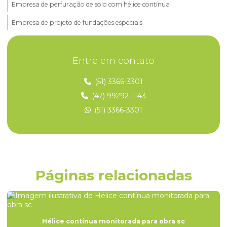
Empresa de perfuração de solo com hélice contínua
Empresa de projeto de fundações especiais
Empresa que faz perfuração hélice contínua monitorada
Entre em contato
Empresa de solo grampeado
Empresa de sondagem
(51) 3366-3301
(47) 99292-1143
Empresa de sondagem de solo
(51) 3366-3301
Empresas de estaca raiz
Empresas de fundações
Empresas de fundações especiais
Empresas de fundações e geotecnia
Páginas relacionadas
Empresas de projeto de fundações
Empresas de sondagem a percussão
Hélice contínua monitorada para obra sc
Empresas de sondagem rotativa