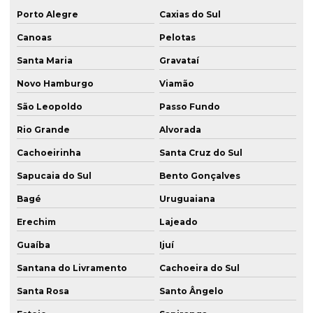
Estaca raiz com ar comprimido
Porto Alegre
Caxias do Sul
Estaca raiz argamassa
Canoas
Pelotas
Estaca raiz encamisada
Santa Maria
Gravataí
Novo Hamburgo
Viamão
Estaca raiz em florianópolis
São Leopoldo
Passo Fundo
Estaca raiz em gramado
Rio Grande
Alvorada
Estaca raiz inclinada
Cachoeirinha
Santa Cruz do Sul
Estaca raiz injetada
Sapucaia do Sul
Bento Gonçalves
Estaca raiz em itapema
Bagé
Uruguaiana
Estaca raiz em passo fundo
Erechim
Lajeado
Estaca raiz em porto alegre
Guaíba
Ijuí
Estaca raiz rio grande do sul
Santana do Livramento
Cachoeira do Sul
Estaca raiz em rocha
Santa Rosa
Santo Ângelo
Estaca raiz em santa catarina