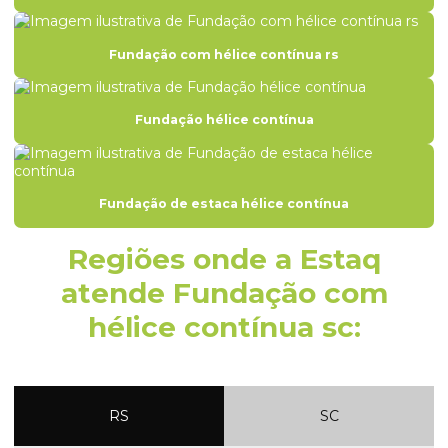
Engenharia de fundações
Fundação com hélice contínua rs
Engenharia de solos e fundações
Estaca escavada fundação
Fundação hélice contínua
Estaca escavada para fundação rs
Estaca hélice contínua
Fundação de estaca hélice contínua
Estaca hélice contínua monitorada
Estaca helice continua santa catarina
Regiões onde a Estaq
Estaca hélice itapema
atende Fundação com
Estaca hélice passo fundo
hélice contínua sc:
Estaca hélice perfuração
Estaca hélice porto alegre
RS
SC
Estaca hélice santa maria