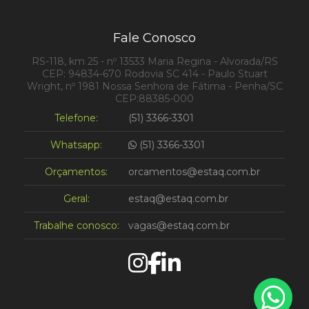
Fale Conosco
RS-118, km 25 - nº 13533 Maria Regina - Alvorada/RS
CEP: 94834-670
Rodovia SC 414 - Paulo Stuart
Wright, nº 1981 Nossa Senhora de Fátima - Penha/SC
CEP:88385-000
Telefone:
(51) 3366-3301
Whatsapp:
(51) 3366-3301
Orçamentos:
orcamentos@estaq.com.br
Geral:
estaq@estaq.com.br
Trabalhe conosco:
vagas@estaq.com.br